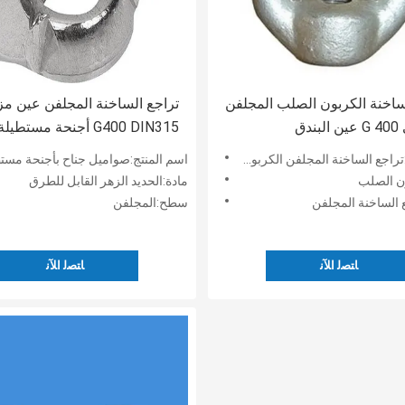
ساخنة الكربون الصلب المجلفن
تراجع الساخنة المجلفن عين مز
دق
G400 DIN315 أجنحة مستطيلة
لساخنة المجلفن الكربون الصلب G400 العين الجوز
اسم المنتج:صواميل جناح بأجنحة مستطيلة 15 A
ون الصلب
مادة:الحديد الزهر القابل للطرق
الساخنة المجلفن
سطح:المجلفن
ﺎﺘﺼﻟ ﺍﻶﻧ
ﺎﺘﺼﻟ ﺍﻶﻧ