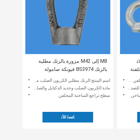
ذ
M8 إلى M42 مزورة بالزنك مطلية
M6 إلى M100 مجلفنة
بالزنك BS3974 فيونكة صامولة
الجوز
اسم المنتج:الزنك مطلي الكربون الصلب مادة BS3974 القوس البندق
 الصلب
مادة:الكربون الصلب وحديد الدكتايل والصلب
ساخن
سطح:تراجع الساخنة المجلفن
ﺎﺘﺼﻟ ﺍﻶﻧ