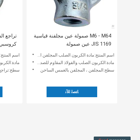
M6 - M64 صمولة عين مجلفنة قياسية
تراجع ال
JIS 1169 عين صمولة
كروسبي G 400 عين البن
اسم المنتج:مادة الكربون الصلب المجلفن المعياري JIS 1169 Eye Nut
اسم المنتج:تراجع ا
مادة:الكربون الصلب والفولاذ المقاوم للصدأ وسبائك الصلب
مادة:الكرب
سطح:المجلفن ، المجلفن بالغمس الساخن
سطح:تراجع 
ﺎﺘﺼﻟ ﺍﻶﻧ