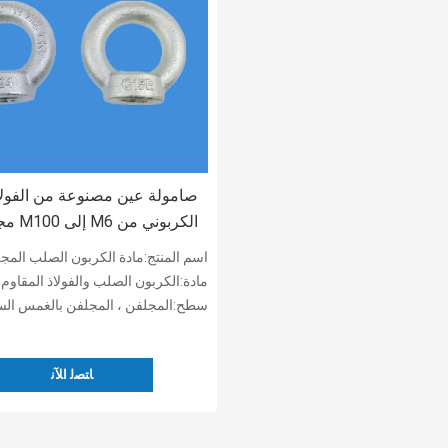
صامولة عين مصنوعة من الفولا
الكربوني من 
DIN 582 عين صامولة
اسم المنتج:مادة الكربون الصلب المجلفن DIN 582 عين 
مادة:الكربون الصلب والفولاذ المقاوم للصدأ وسبائك
سطح:المجلفن ، المجلفن بالغمس ال
ﺎﺘﺼﻟ ﺍﻶﻧ