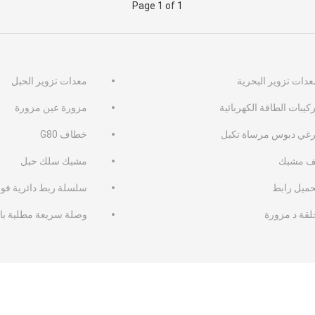
Page 1 of 1
عدات تزوير البحرية
معدات تزوير الحبل
كيبات الطاقة الكهربائية
مزورة عين مزورة
رغي دبوس مرساة تكبل
خطاف G80
ف مشبك
مشبك سلك حبل
حميل رابط
سلسلة ربط دائرية فول
لقة د مزورة
وصلة سريعة مطلية با