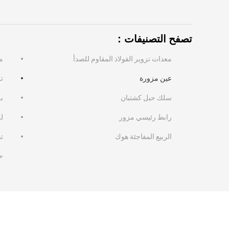
تصفح التصنيفات：
معدات تزوير الفولاذ المقاوم للصدأ
م
عين مزورة
تر
سلك حبل كشتبان
ب
رابط رئيسي مزور
ل
الربيع المفاجئة هوك
ت
ح