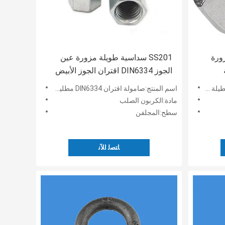
ورة
SS201 سداسية طويلة مزورة عين
الجوز DIN6334 اقتران الجوز الأبيض
الزنك مطلي
DIN 3
اسم المنتج:صامولة اقتران DIN6334 مطلية بالزنك الأبيض
مادة:الكربون الصلب
سطح:المجلفن
ﺎﺘﺼﻟ ﺍﻶﻧ